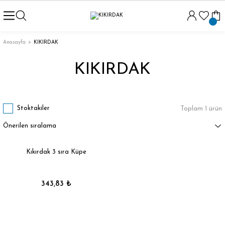
Anasayfa
KIKIRDAK
KIKIRDAK
Stoktakiler
Toplam 1 ürün
Kıkırdak 3 sıra Küpe
343,83 ₺