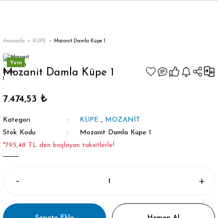
Anasayfa
KÜPE
Mozanit Damla Küpe 1
Yeni
Mozanit Damla Küpe 1
7.474,53 ₺
Kategori
KÜPE
,
MOZANİT
Stok Kodu
Mozanit Damla Küpe 1
*795,48 TL den başlayan taksitlerle!
Sepete Ekle
Hemen Al