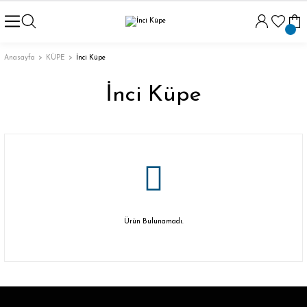
Anasayfa
KÜPE
İnci Küpe
İnci Küpe
Ürün Bulunamadı.